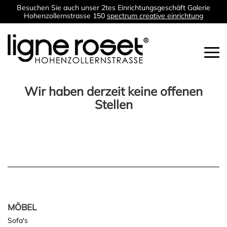
Besuchen Sie auch unser 2tes Einrichtungsgeschäft Galerie
Hohenzollernstrasse 150
spectrum creative einrichtung
Togg
navi
Wir haben derzeit keine offenen
Stellen
MÖBEL
Sofa's