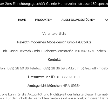
er 2tes Einrichtungsgeschäft Galerie Hohenzollernstrasse 150
spectr
HOME
PRODUKTE
AUSSTELLUNGSSTÜCKE
AK
Verantwortlich:
Rexroth modernes Möbeldesign GmbH & Co.KG
Inh. Diana Rexroth GmbH Hohenzollernstraße 150 80796 München
Kontakt:
fon: (089) 28 50 36 Telefax: (089) 28 36 59 E-Mail: info@rexroth-moeb
Umsatzsteuer-ID
DE 336 020 621
Amtsgericht München
HRA 69354
trolle kann für die Aktualität und Richtigkeit der Inhalte dieser Inte
ks. Für den Inhalt der verlinkten Seiten sind ausschließlich deren Betr