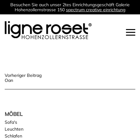
Besuchen Sie auch unser 2tes Einrichtungsgeschäft Galerie
Hohenzollernstrasse 150
spectrum creative einrichtung
Togg
navi
Beitragsnavigation
Vorheriger Beitrag
Oan
MÖBEL
Sofa's
Leuchten
Schlafen